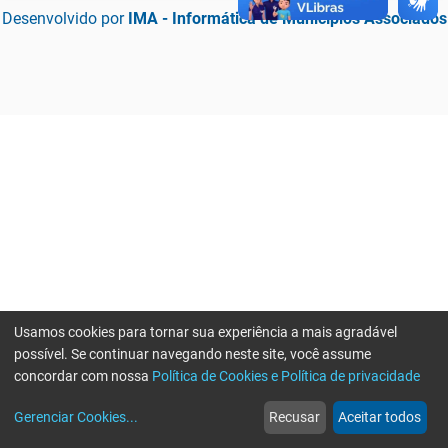
Desenvolvido por
IMA - Informática de Municípios Associados
Usamos cookies para tornar sua experiência a mais agradável
possível. Se continuar navegando neste site, você assume
concordar com nossa
Política de Cookies e Política de privacidade
home
build_circle
event
web
more_horiz
Erro ao enviar informações, por favor tente novamente
Gerenciar Cookies
...
Recusar
Aceitar todos
Início
Serviços
Eventos
Notícias
Mais