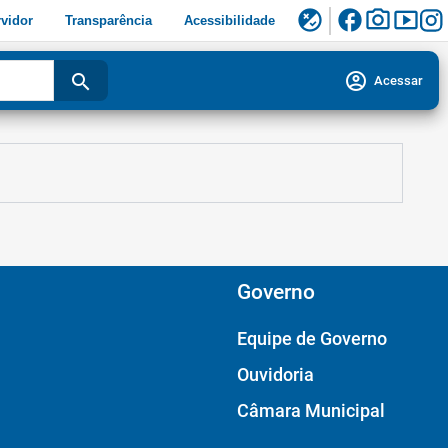
facebook
photo_camera
smart_display
flaky
vidor
Transparência
Acessibilidade
account_circle
search
Acessar
Governo
Equipe de Governo
Ouvidoria
Câmara Municipal