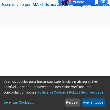
Desenvolvido por
IMA - Informática de Municípios Associados
Usamos cookies para tornar sua experiência a mais agradável
possível. Se continuar navegando neste site, você assume
concordar com nossa
Política de Cookies e Política de privacidade
home
build_circle
event
web
more_horiz
Erro ao enviar informações, por favor tente novamente
Gerenciar Cookies
...
Recusar
Aceitar todos
Início
Serviços
Eventos
Notícias
Mais