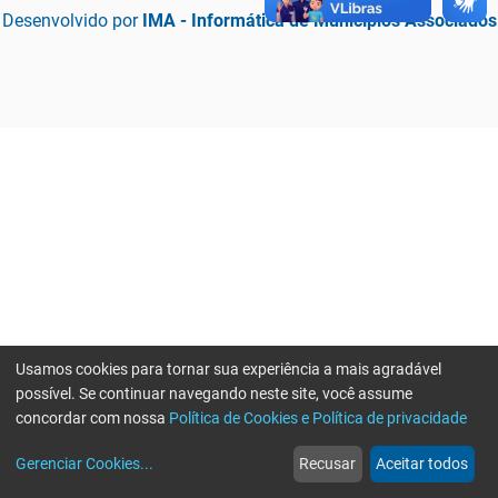
Desenvolvido por
IMA - Informática de Municípios Associados
Usamos cookies para tornar sua experiência a mais agradável
possível. Se continuar navegando neste site, você assume
concordar com nossa
Política de Cookies e Política de privacidade
home
build_circle
event
web
more_horiz
Erro ao enviar informações, por favor tente novamente
Gerenciar Cookies
...
Recusar
Aceitar todos
Início
Serviços
Eventos
Notícias
Mais