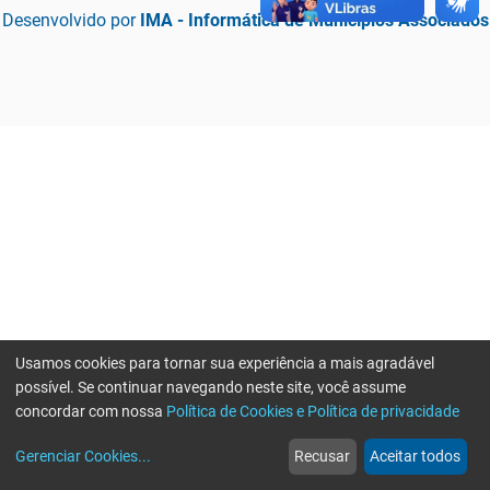
Desenvolvido por
IMA - Informática de Municípios Associados
Usamos cookies para tornar sua experiência a mais agradável
possível. Se continuar navegando neste site, você assume
concordar com nossa
Política de Cookies e Política de privacidade
home
build_circle
event
web
more_horiz
Erro ao enviar informações, por favor tente novamente
Gerenciar Cookies
...
Recusar
Aceitar todos
Início
Serviços
Eventos
Notícias
Mais