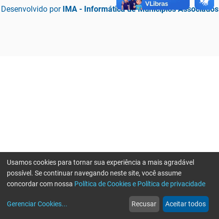
Desenvolvido por
IMA - Informática de Municípios Associados
Usamos cookies para tornar sua experiência a mais agradável
possível. Se continuar navegando neste site, você assume
concordar com nossa
Política de Cookies e Política de privacidade
home
build_circle
event
web
more_horiz
Erro ao enviar informações, por favor tente novamente
Gerenciar Cookies
...
Recusar
Aceitar todos
Início
Serviços
Eventos
Notícias
Mais