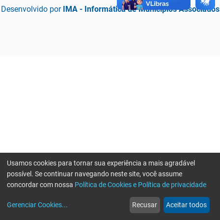
Desenvolvido por
IMA - Informática de Municípios Associados
Usamos cookies para tornar sua experiência a mais agradável
possível. Se continuar navegando neste site, você assume
concordar com nossa
Política de Cookies e Política de privacidade
home
build_circle
event
web
more_horiz
Erro ao enviar informações, por favor tente novamente
Gerenciar Cookies
...
Recusar
Aceitar todos
Início
Serviços
Eventos
Notícias
Mais