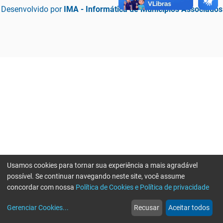
Desenvolvido por
IMA - Informática de Municípios Associados
Usamos cookies para tornar sua experiência a mais agradável
possível. Se continuar navegando neste site, você assume
concordar com nossa
Política de Cookies e Política de privacidade
home
build_circle
event
web
more_horiz
Erro ao enviar informações, por favor tente novamente
Gerenciar Cookies
...
Recusar
Aceitar todos
Início
Serviços
Eventos
Notícias
Mais