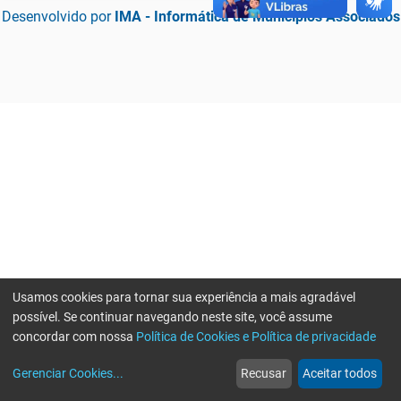
Desenvolvido por
IMA - Informática de Municípios Associados
Usamos cookies para tornar sua experiência a mais agradável
possível. Se continuar navegando neste site, você assume
concordar com nossa
Política de Cookies e Política de privacidade
home
build_circle
event
web
more_horiz
Erro ao enviar informações, por favor tente novamente
Gerenciar Cookies
...
Recusar
Aceitar todos
Início
Serviços
Eventos
Notícias
Mais