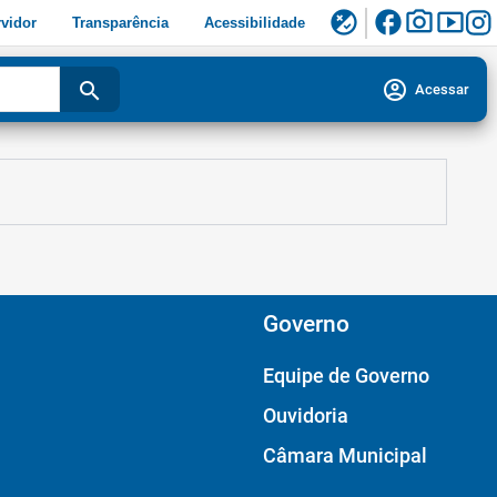
facebook
photo_camera
smart_display
flaky
vidor
Transparência
Acessibilidade
account_circle
search
Acessar
Governo
Equipe de Governo
Ouvidoria
Câmara Municipal