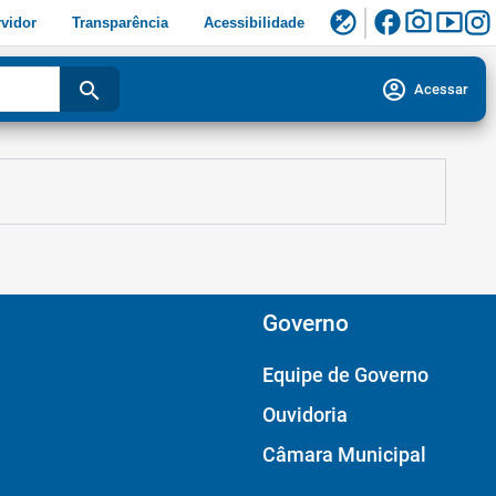
facebook
photo_camera
smart_display
flaky
vidor
Transparência
Acessibilidade
account_circle
search
Acessar
Governo
Equipe de Governo
Ouvidoria
Câmara Municipal