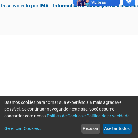
Desenvolvido por
IMA - Informática de Municípios Associados
Usamos cookies para tornar sua experiência a mais agradável
possível. Se continuar navegando neste site, você assume
concordar com nossa
Política de Cookies e Política de privacidade
home
build_circle
event
web
more_horiz
Erro ao enviar informações, por favor tente novamente
Gerenciar Cookies
...
Recusar
Aceitar todos
Início
Serviços
Eventos
Notícias
Mais