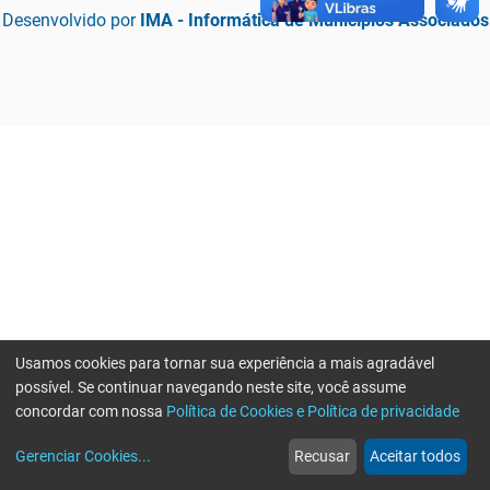
Desenvolvido por
IMA - Informática de Municípios Associados
Usamos cookies para tornar sua experiência a mais agradável
possível. Se continuar navegando neste site, você assume
concordar com nossa
Política de Cookies e Política de privacidade
home
build_circle
event
web
more_horiz
Erro ao enviar informações, por favor tente novamente
Gerenciar Cookies
...
Recusar
Aceitar todos
Início
Serviços
Eventos
Notícias
Mais