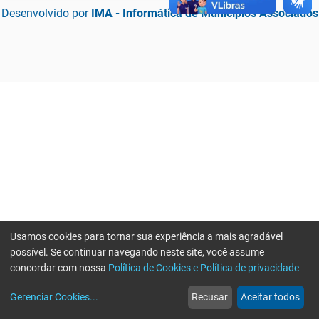
Desenvolvido por
IMA - Informática de Municípios Associados
Usamos cookies para tornar sua experiência a mais agradável
possível. Se continuar navegando neste site, você assume
concordar com nossa
Política de Cookies e Política de privacidade
home
build_circle
event
web
more_horiz
Erro ao enviar informações, por favor tente novamente
Gerenciar Cookies
...
Recusar
Aceitar todos
Início
Serviços
Eventos
Notícias
Mais