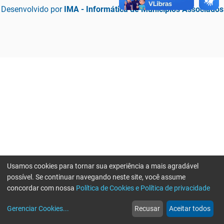
Desenvolvido por
IMA - Informática de Municípios Associados
Usamos cookies para tornar sua experiência a mais agradável
possível. Se continuar navegando neste site, você assume
concordar com nossa
Política de Cookies e Política de privacidade
home
build_circle
event
web
more_horiz
Erro ao enviar informações, por favor tente novamente
Gerenciar Cookies
...
Recusar
Aceitar todos
Início
Serviços
Eventos
Notícias
Mais