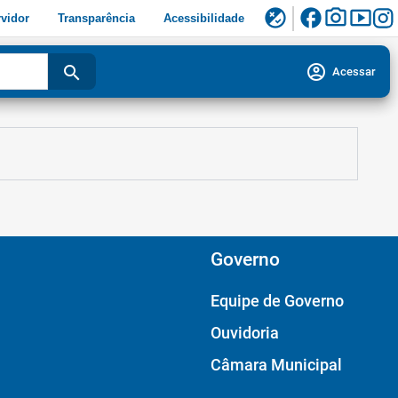
facebook
photo_camera
smart_display
flaky
vidor
Transparência
Acessibilidade
account_circle
search
Acessar
Governo
Equipe de Governo
Ouvidoria
Câmara Municipal