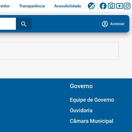
facebook
photo_camera
smart_display
flaky
vidor
Transparência
Acessibilidade
account_circle
search
Acessar
Governo
Equipe de Governo
Ouvidoria
Câmara Municipal