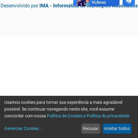
Desenvolvido por
IMA - Informática de Municípios Associados
Usamos cookies para tornar sua experiência a mais agradável
possível. Se continuar navegando neste site, você assume
concordar com nossa
Política de Cookies e Política de privacidade
home
build_circle
event
web
more_horiz
Erro ao enviar informações, por favor tente novamente
Gerenciar Cookies
...
Recusar
Aceitar todos
Início
Serviços
Eventos
Notícias
Mais