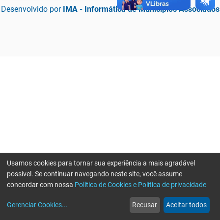
Desenvolvido por
IMA - Informática de Municípios Associados
Usamos cookies para tornar sua experiência a mais agradável
possível. Se continuar navegando neste site, você assume
concordar com nossa
Política de Cookies e Política de privacidade
home
build_circle
event
web
more_horiz
Erro ao enviar informações, por favor tente novamente
Gerenciar Cookies
...
Recusar
Aceitar todos
Início
Serviços
Eventos
Notícias
Mais