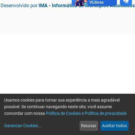
Desenvolvido por
IMA - Informática de Municípios Associados
Usamos cookies para tornar sua experiência a mais agradável
possível. Se continuar navegando neste site, você assume
concordar com nossa
Política de Cookies e Política de privacidade
home
build_circle
event
web
more_horiz
Erro ao enviar informações, por favor tente novamente
Gerenciar Cookies
...
Recusar
Aceitar todos
Início
Serviços
Eventos
Notícias
Mais