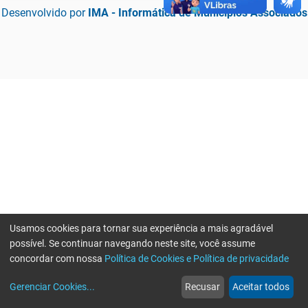
Desenvolvido por
IMA - Informática de Municípios Associados
Usamos cookies para tornar sua experiência a mais agradável
possível. Se continuar navegando neste site, você assume
concordar com nossa
Política de Cookies e Política de privacidade
home
build_circle
event
web
more_horiz
Erro ao enviar informações, por favor tente novamente
Gerenciar Cookies
...
Recusar
Aceitar todos
Início
Serviços
Eventos
Notícias
Mais