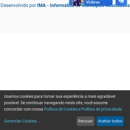
Desenvolvido por
IMA - Informática de Municípios Associados
Usamos cookies para tornar sua experiência a mais agradável
possível. Se continuar navegando neste site, você assume
concordar com nossa
Política de Cookies e Política de privacidade
home
build_circle
event
web
more_horiz
Erro ao enviar informações, por favor tente novamente
Gerenciar Cookies
...
Recusar
Aceitar todos
Início
Serviços
Eventos
Notícias
Mais