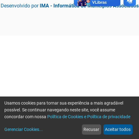
Desenvolvido por
IMA - Informática de Municípios Associados
Usamos cookies para tornar sua experiência a mais agradável
possível. Se continuar navegando neste site, você assume
concordar com nossa
Política de Cookies e Política de privacidade
home
build_circle
event
web
more_horiz
Erro ao enviar informações, por favor tente novamente
Gerenciar Cookies
...
Recusar
Aceitar todos
Início
Serviços
Eventos
Notícias
Mais