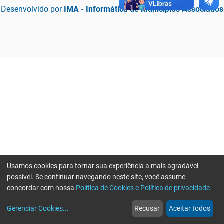
Desenvolvido por
IMA - Informática de Municípios Associados
Usamos cookies para tornar sua experiência a mais agradável
possível. Se continuar navegando neste site, você assume
concordar com nossa
Política de Cookies e Política de privacidade
home
build_circle
event
web
more_horiz
Erro ao enviar informações, por favor tente novamente
Gerenciar Cookies
...
Recusar
Aceitar todos
Início
Serviços
Eventos
Notícias
Mais