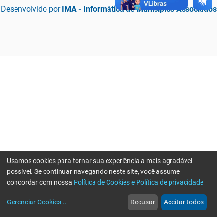
Desenvolvido por
IMA - Informática de Municípios Associados
Usamos cookies para tornar sua experiência a mais agradável
possível. Se continuar navegando neste site, você assume
concordar com nossa
Política de Cookies e Política de privacidade
home
build_circle
event
web
more_horiz
Erro ao enviar informações, por favor tente novamente
Gerenciar Cookies
...
Recusar
Aceitar todos
Início
Serviços
Eventos
Notícias
Mais