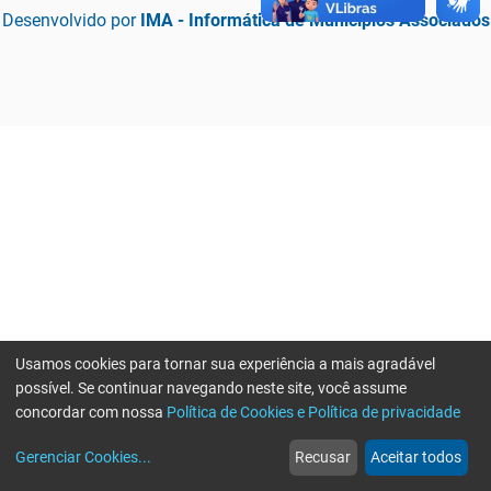
Desenvolvido por
IMA - Informática de Municípios Associados
Usamos cookies para tornar sua experiência a mais agradável
possível. Se continuar navegando neste site, você assume
concordar com nossa
Política de Cookies e Política de privacidade
home
build_circle
event
web
more_horiz
Erro ao enviar informações, por favor tente novamente
Gerenciar Cookies
...
Recusar
Aceitar todos
Início
Serviços
Eventos
Notícias
Mais