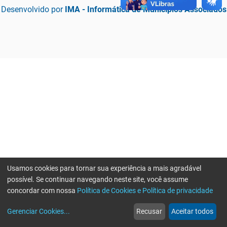
Desenvolvido por
IMA - Informática de Municípios Associados
Usamos cookies para tornar sua experiência a mais agradável
possível. Se continuar navegando neste site, você assume
concordar com nossa
Política de Cookies e Política de privacidade
home
build_circle
event
web
more_horiz
Erro ao enviar informações, por favor tente novamente
Gerenciar Cookies
...
Recusar
Aceitar todos
Início
Serviços
Eventos
Notícias
Mais