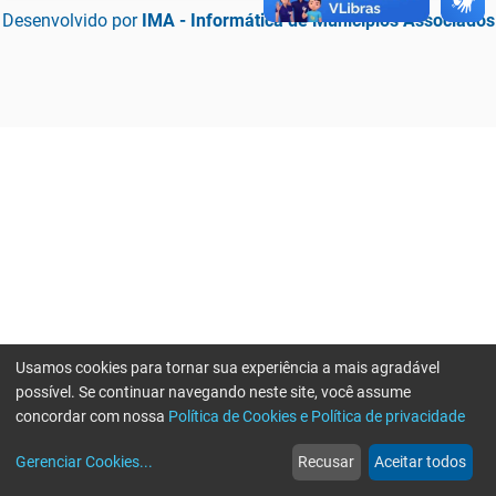
Desenvolvido por
IMA - Informática de Municípios Associados
Usamos cookies para tornar sua experiência a mais agradável
possível. Se continuar navegando neste site, você assume
concordar com nossa
Política de Cookies e Política de privacidade
home
build_circle
event
web
more_horiz
Erro ao enviar informações, por favor tente novamente
Gerenciar Cookies
...
Recusar
Aceitar todos
Início
Serviços
Eventos
Notícias
Mais