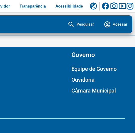
facebook
photo_camera
smart_display
flaky
vidor
Transparência
Acessibilidade
search
account_circle
Pesquisar
Acessar
Governo
Equipe de Governo
Ouvidoria
Câmara Municipal