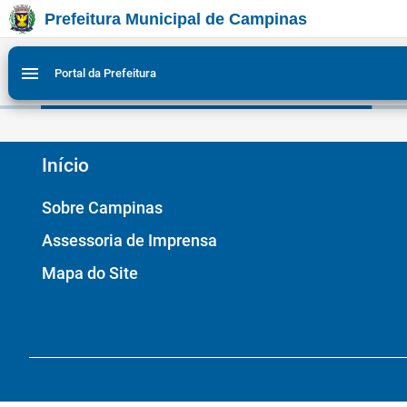
Prefeitura Municipal de Campinas
Ir para conteudo
Ir para menu do site da Prefeitura de Campinas
Ligar/Desligar contraste visual de tela para acessibili
1
2
menu
Portal da Prefeitura
Início
Sobre Campinas
Assessoria de Imprensa
Mapa do Site