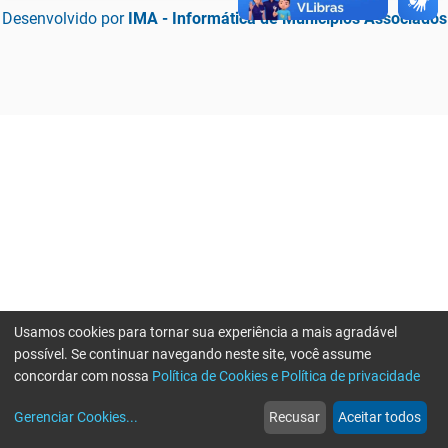
Desenvolvido por
IMA - Informática de Municípios Associados
Usamos cookies para tornar sua experiência a mais agradável
possível. Se continuar navegando neste site, você assume
concordar com nossa
Política de Cookies e Política de privacidade
home
build_circle
event
web
more_horiz
Erro ao enviar informações, por favor tente novamente
Gerenciar Cookies
...
Recusar
Aceitar todos
Início
Serviços
Eventos
Notícias
Mais