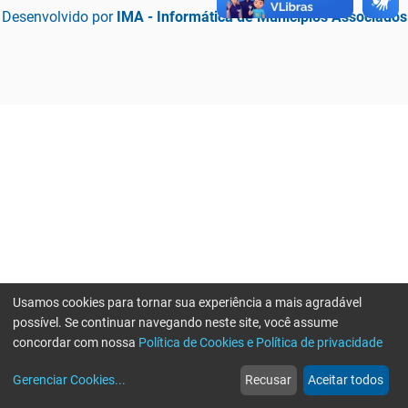
Desenvolvido por
IMA - Informática de Municípios Associados
Usamos cookies para tornar sua experiência a mais agradável
possível. Se continuar navegando neste site, você assume
concordar com nossa
Política de Cookies e Política de privacidade
home
build_circle
event
web
more_horiz
Erro ao enviar informações, por favor tente novamente
Gerenciar Cookies
...
Recusar
Aceitar todos
Início
Serviços
Eventos
Notícias
Mais