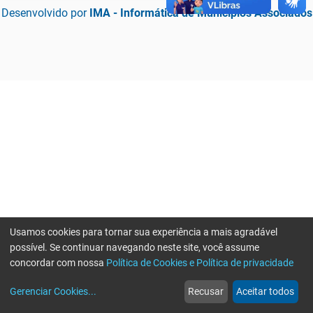
Desenvolvido por
IMA - Informática de Municípios Associados
Usamos cookies para tornar sua experiência a mais agradável
possível. Se continuar navegando neste site, você assume
concordar com nossa
Política de Cookies e Política de privacidade
home
build_circle
event
web
more_horiz
Erro ao enviar informações, por favor tente novamente
Gerenciar Cookies
...
Recusar
Aceitar todos
Início
Serviços
Eventos
Notícias
Mais