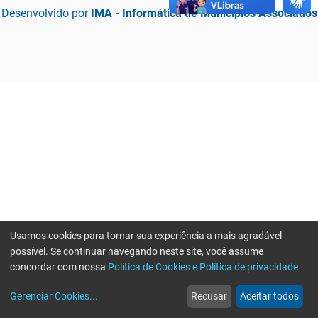
Desenvolvido por
IMA - Informática de Municípios Associados
Usamos cookies para tornar sua experiência a mais agradável
possível. Se continuar navegando neste site, você assume
concordar com nossa
Política de Cookies e Política de privacidade
home
build_circle
event
web
more_horiz
Erro ao enviar informações, por favor tente novamente
Gerenciar Cookies
...
Recusar
Aceitar todos
Início
Serviços
Eventos
Notícias
Mais