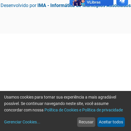
Desenvolvido por
IMA - Informática de Municípios Associados
Usamos cookies para tornar sua experiência a mais agradável
possível. Se continuar navegando neste site, você assume
concordar com nossa
Política de Cookies e Política de privacidade
home
build_circle
event
web
more_horiz
Erro ao enviar informações, por favor tente novamente
Gerenciar Cookies
...
Recusar
Aceitar todos
Início
Serviços
Eventos
Notícias
Mais