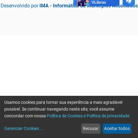
Desenvolvido por
IMA - Informática de Municípios Associados
Usamos cookies para tornar sua experiência a mais agradável
possível. Se continuar navegando neste site, você assume
concordar com nossa
Política de Cookies e Política de privacidade
home
build_circle
event
web
more_horiz
Erro ao enviar informações, por favor tente novamente
Gerenciar Cookies
...
Recusar
Aceitar todos
Início
Serviços
Eventos
Notícias
Mais