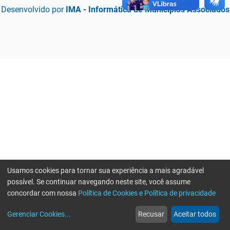
Desenvolvido por
IMA - Informática de Municípios Associados
Usamos cookies para tornar sua experiência a mais agradável
possível. Se continuar navegando neste site, você assume
concordar com nossa
Política de Cookies e Política de privacidade
home
build_circle
event
web
more_horiz
Erro ao enviar informações, por favor tente novamente
Gerenciar Cookies
...
Recusar
Aceitar todos
Início
Serviços
Eventos
Notícias
Mais