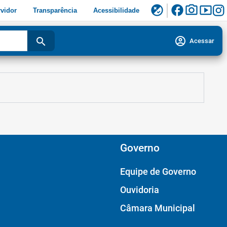
facebook
photo_camera
smart_display
flaky
vidor
Transparência
Acessibilidade
account_circle
search
Acessar
Governo
Equipe de Governo
Ouvidoria
Câmara Municipal