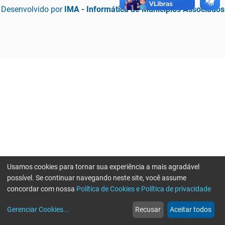
Desenvolvido por
IMA - Informática de Municípios Associados
Usamos cookies para tornar sua experiência a mais agradável
possível. Se continuar navegando neste site, você assume
concordar com nossa
Política de Cookies e Política de privacidade
home
build_circle
event
web
more_horiz
Erro ao enviar informações, por favor tente novamente
Gerenciar Cookies
...
Recusar
Aceitar todos
Início
Serviços
Eventos
Notícias
Mais