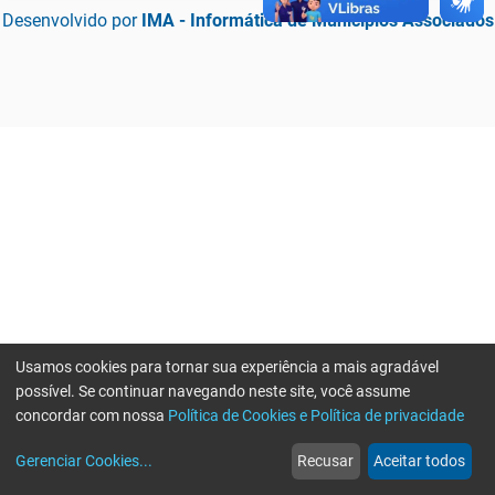
Desenvolvido por
IMA - Informática de Municípios Associados
Usamos cookies para tornar sua experiência a mais agradável
possível. Se continuar navegando neste site, você assume
concordar com nossa
Política de Cookies e Política de privacidade
home
build_circle
event
web
more_horiz
Erro ao enviar informações, por favor tente novamente
Gerenciar Cookies
...
Recusar
Aceitar todos
Início
Serviços
Eventos
Notícias
Mais