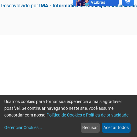
Desenvolvido por
IMA - Informática de Municípios Associados
Usamos cookies para tornar sua experiência a mais agradável
possível. Se continuar navegando neste site, você assume
concordar com nossa
Política de Cookies e Política de privacidade
home
build_circle
event
web
more_horiz
Erro ao enviar informações, por favor tente novamente
Gerenciar Cookies
...
Recusar
Aceitar todos
Início
Serviços
Eventos
Notícias
Mais