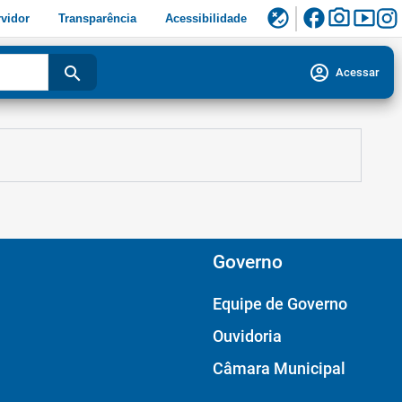
facebook
photo_camera
smart_display
flaky
vidor
Transparência
Acessibilidade
account_circle
search
Acessar
Governo
Equipe de Governo
Ouvidoria
Câmara Municipal