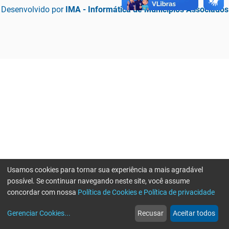
Desenvolvido por
IMA - Informática de Municípios Associados
Usamos cookies para tornar sua experiência a mais agradável
possível. Se continuar navegando neste site, você assume
concordar com nossa
Política de Cookies e Política de privacidade
home
build_circle
event
web
more_horiz
Erro ao enviar informações, por favor tente novamente
Gerenciar Cookies
...
Recusar
Aceitar todos
Início
Serviços
Eventos
Notícias
Mais