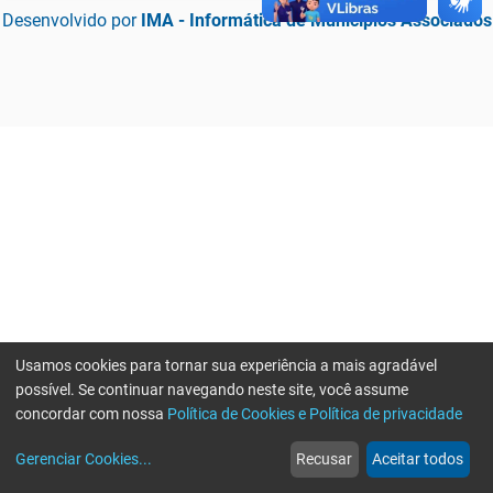
Desenvolvido por
IMA - Informática de Municípios Associados
Usamos cookies para tornar sua experiência a mais agradável
possível. Se continuar navegando neste site, você assume
concordar com nossa
Política de Cookies e Política de privacidade
home
build_circle
event
web
more_horiz
Erro ao enviar informações, por favor tente novamente
Gerenciar Cookies
...
Recusar
Aceitar todos
Início
Serviços
Eventos
Notícias
Mais