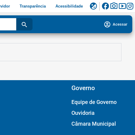
facebook
photo_camera
smart_display
flaky
vidor
Transparência
Acessibilidade
account_circle
search
Acessar
Governo
Equipe de Governo
Ouvidoria
Câmara Municipal