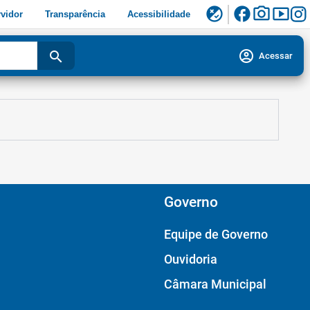
facebook
photo_camera
smart_display
flaky
vidor
Transparência
Acessibilidade
account_circle
search
Acessar
Governo
Equipe de Governo
Ouvidoria
Câmara Municipal