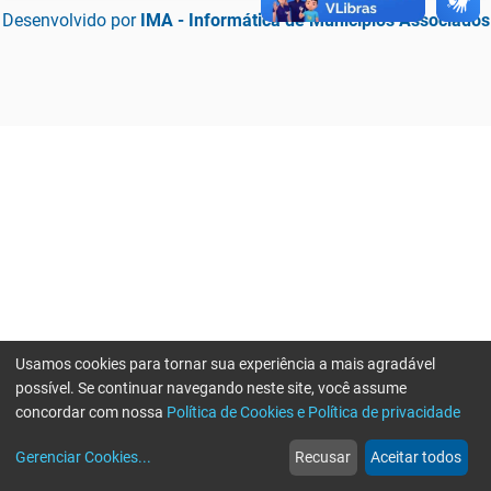
Desenvolvido por
IMA - Informática de Municípios Associados
Usamos cookies para tornar sua experiência a mais agradável
possível. Se continuar navegando neste site, você assume
concordar com nossa
Política de Cookies e Política de privacidade
home
build_circle
event
web
more_horiz
Erro ao enviar informações, por favor tente novamente
Gerenciar Cookies
...
Recusar
Aceitar todos
Início
Serviços
Eventos
Notícias
Mais