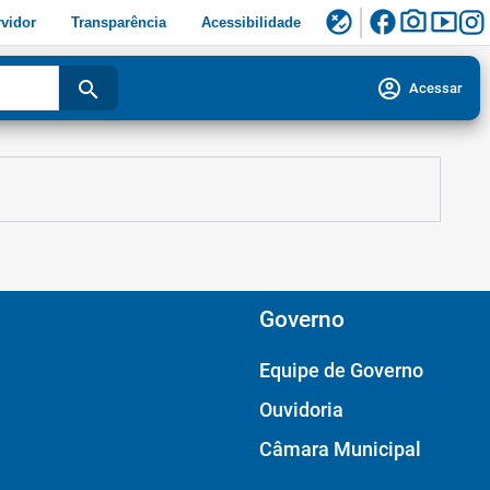
facebook
photo_camera
smart_display
flaky
vidor
Transparência
Acessibilidade
account_circle
search
Acessar
Governo
Equipe de Governo
Ouvidoria
Câmara Municipal