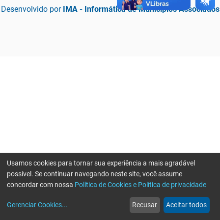
Desenvolvido por
IMA - Informática de Municípios Associados
Usamos cookies para tornar sua experiência a mais agradável
possível. Se continuar navegando neste site, você assume
concordar com nossa
Política de Cookies e Política de privacidade
home
build_circle
event
web
more_horiz
Erro ao enviar informações, por favor tente novamente
Gerenciar Cookies
...
Recusar
Aceitar todos
Início
Serviços
Eventos
Notícias
Mais