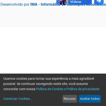
Desenvolvido por
IMA - Informática de Municípios Associados
Usamos cookies para tornar sua experiência a mais agradável
possível. Se continuar navegando neste site, você assume
concordar com nossa
Política de Cookies e Política de privacidade
home
build_circle
event
web
more_horiz
Erro ao enviar informações, por favor tente novamente
Gerenciar Cookies
...
Recusar
Aceitar todos
Início
Serviços
Eventos
Notícias
Mais