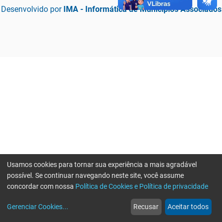
Desenvolvido por
IMA - Informática de Municípios Associados
Usamos cookies para tornar sua experiência a mais agradável
possível. Se continuar navegando neste site, você assume
concordar com nossa
Política de Cookies e Política de privacidade
home
build_circle
event
web
more_horiz
Erro ao enviar informações, por favor tente novamente
Gerenciar Cookies
...
Recusar
Aceitar todos
Início
Serviços
Eventos
Notícias
Mais